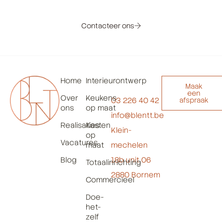
Neem contact op voor een kennismakingsgesprek!
Contacteer ons
Home
Interieurontwerp
Maak
een
Over
Keukens
03 226 40 42
afspraak
ons
op maat
info@blentt.be
Realisaties
Kasten
Klein-
op
Vacatures
maat
mechelen
Blog
18b unit 06
Totaalinrichting
2880 Bornem
Commercieel
Doe-
het-
zelf