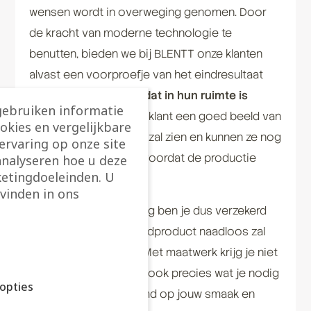
wensen wordt in overweging genomen. Door
de kracht van moderne technologie te
benutten, bieden we bij BLENTT onze klanten
alvast een voorproefje van het eindresultaat
met
een 3D-ontwerp dat in hun ruimte is
gebruiken informatie
geplaatst
. Zo krijgt de klant een goed beeld van
ookies en vergelijkbare
hoe hun ontwerp eruit zal zien en kunnen ze nog
rvaring op onze site
aanpassingen maken voordat de productie
analyseren hoe u deze
etingdoeleinden. U
begint.
vinden in ons
Dankzij een 3D-tekening ben je dus verzekerd
van het feit dat het eindproduct naadloos zal
passen in je interieur. Met maatwerk krijg je niet
alleen wat je wilt, maar ook precies wat je nodig
opties
hebt – 100% afgestemd op jouw smaak en