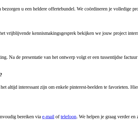
n bezorgen u een heldere offertebundel. We coördineren je volledige pro
 het vrijblijvende kennismakingsgesprek bekijken we jouw project intern
. Na de presentatie van het ontwerp volgt er een tussentijdse factuu
?
t altijd interessant zijn om enkele pinterest-beelden te favorieten. Hier
envoudig bereiken via
e-mail
of
telefoon
. We helpen je graag verder en z