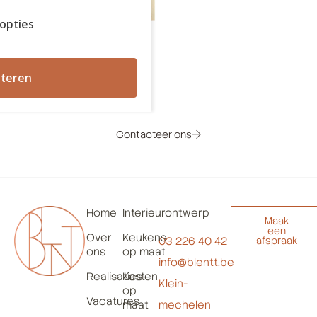
opties
teren
Geïnspireerd door dit project?
Neem contact op voor een kennismakingsgesprek!
Contacteer ons
Home
Interieurontwerp
Maak
een
Over
Keukens
03 226 40 42
afspraak
ons
op maat
info@blentt.be
Realisaties
Kasten
Klein-
op
Vacatures
maat
mechelen