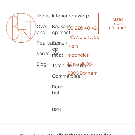
Home
Interieurontwerp
Maak
een
Over
Keukens
03 226 40 42
afspraak
ons
op maat
info@blentt.be
Realisaties
Kasten
Klein-
op
Vacatures
maat
mechelen
Blog
18b unit 06
Totaalinrichting
2880 Bornem
Commercieel
Doe-
het-
zelf
B2B